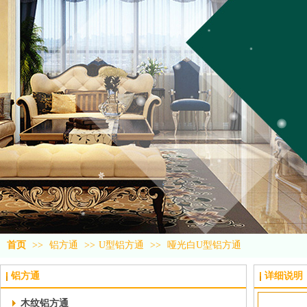
首页
>>
铝方通
>>
U型铝方通
>>
哑光白U型铝方通
铝方通
详细说明
木纹铝方通