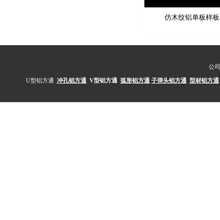
仿木纹铝单板样板
公
U型铝方通
冲孔铝方通
V型铝方通
弧形铝方通
子弹头铝方通
型材铝方通