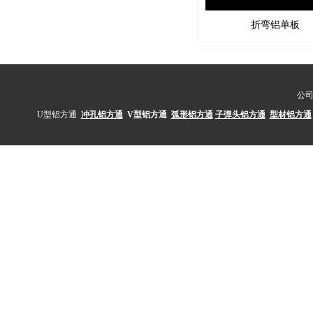
折弯铝单板
公
U型铝方通
冲孔铝方通
V型铝方通
弧形铝方通
子弹头铝方通
型材铝方通