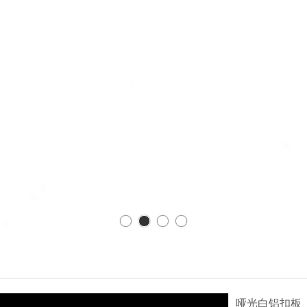
哑光白铝扣板