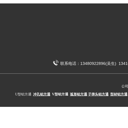
联系电话：13480922896(吴生) 1341
公
U型铝方通
冲孔铝方通
V型铝方通
弧形铝方通
子弹头铝方通
型材铝方通