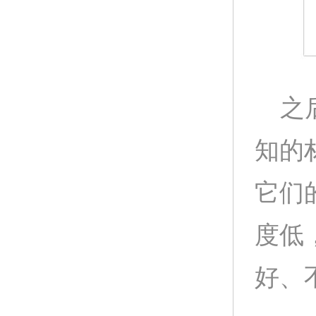
之
知的
它们
度低
好、