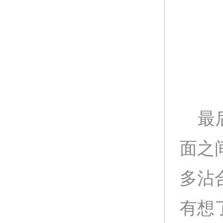
最
面之
多沾
有想