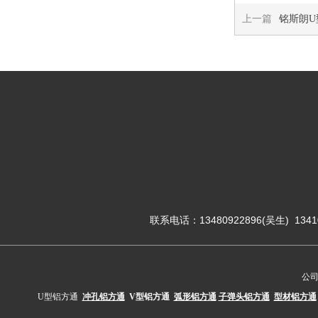
上一篇
铭斯朗U
联系电话：13480922896(吴生) 1341
公
U型铝方通
冲孔铝方通
V型铝方通
弧形铝方通
子弹头铝方通
型材铝方通