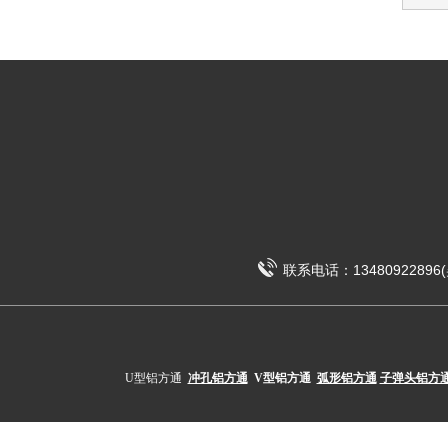
联系电话：13480922896(吴
U型铝方通
冲孔铝方通
V型铝方通
弧形铝方通
子弹头铝方