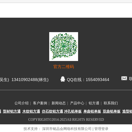
官方二维码
联
生) 13410902488(林生)
QQ在线：1554093464
公司介绍
|
客户案例
|
新闻动态
|
产品中心
|
铝方通
|
联系我们
通
型材铝方通
木纹铝方通
仿
石纹铝方通
冲孔铝单板
单曲铝单板
双曲铝单板
造型
COPYRIGHT©2014-2025All RIGHTS RESERVED
技术支持：
深圳市铭品会网络科技有限公司
|
管理登录