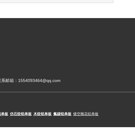
系邮箱：1554093464@qq.com
铝单板
仿石纹铝单板
木纹铝单板
氟碳铝单板
镂空雕花铝单板