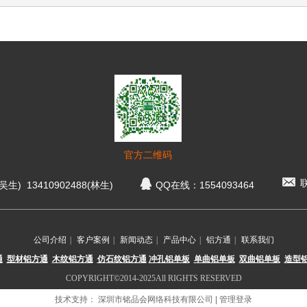
官方二维码
联
生) 13410902488(林生)
QQ在线：1554093464
公司介绍
|
客户案例
|
新闻动态
|
产品中心
|
铝方通
|
联系我们
通
型材铝方通
木纹铝方通
仿
石纹铝方通
冲孔铝单板
单曲铝单板
双曲铝单板
造型
COPYRIGHT©2014-2025All RIGHTS RESERVED
技术支持：
深圳市铭品会网络科技有限公司
|
管理登录