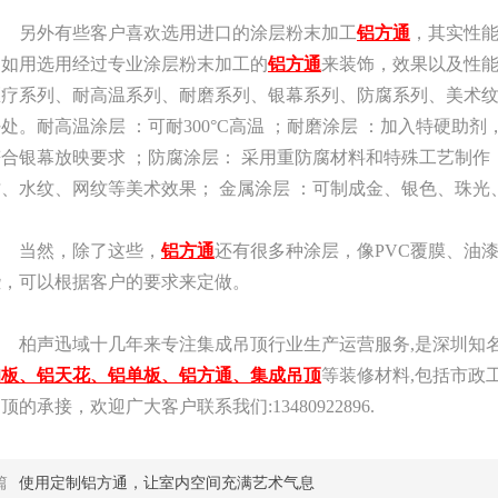
另外有些客户喜欢选用进口的涂层粉末加工
铝方通
，其实性
不如用选用经过专业涂层粉末加工的
铝方通
来装饰，效果以及性
医疗系列、耐高温系列、耐磨系列、银幕系列、防腐系列、美术
处。耐高温涂层 ：可耐300°C高温 ；耐磨涂层 ：加入特硬助
符合银幕放映要求 ；防腐涂层： 采用重防腐材料和特殊工艺制作
纹、水纹、网纹等美术效果； 金属涂层 ：可制成金、银色、珠
当然，除了这些，
铝方通
还有很多种涂层，像PVC覆膜、油
些，可以根据客户的要求来定做。
柏声迅域十几年来专注集成吊顶行业生产运营服务,是深圳知名
扣板、铝天花、铝单板、铝方通、集成吊顶
等装修材料,包括市政
顶的承接，欢迎广大客户联系我们:13480922896.
篇
使用定制铝方通，让室内空间充满艺术气息