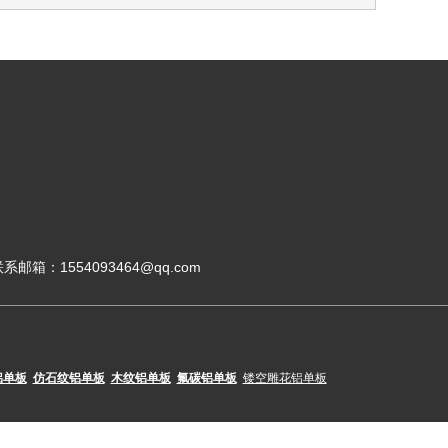
系邮箱：1554093464@qq.com
铝单板
仿石纹铝单板
木纹铝单板
氟碳铝单板
镂空雕花铝单板