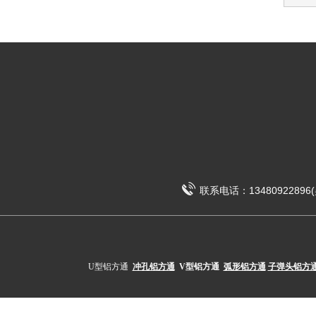
联系电话：13480922896(吴
U型铝方通
冲孔铝方通
V型铝方通
弧形铝方通
子弹头铝方