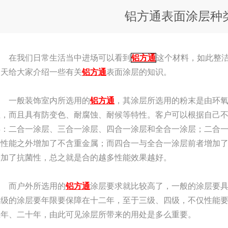
铝方通表面涂层种
在我们日常生活当中进场可以看到
铝方通
这个材料，如此整
今天给大家介绍一些有关
铝方通
表面涂层的知识。
一般装饰室内所选用的
铝方通
，其涂层所选用的粉末是由环氧
性，而且具有防变色、耐腐蚀、耐候等特性。客户可以根据自己不
类：二合一涂层、三合一涂层、四合一涂层和全合一涂层；二合
上性能之外增加了不含重金属；而四合一与全合一涂层前者增加
增加了抗菌性，总之就是合的越多性能效果越好。
而户外所选用的
铝方通
涂层要求就比较高了，一般的涂层要
二级的涂层要年限要保障在十二年，至于三级、四级，不仅性能
五年、二十年，由此可见涂层所带来的用处是多么重要。