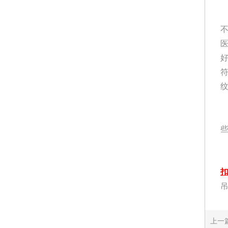
好
吊
上一