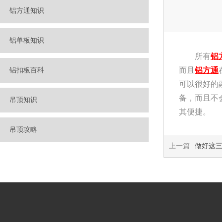
铝方通知识
铝单板知识
所有
铝
而且
铝方通
铝扣板百科
可以很好的
备，而且不
吊顶知识
其便捷。
吊顶攻略
上一篇
做好这