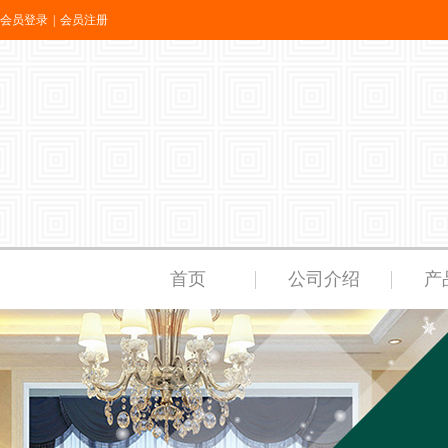
会员登录
|
会员注册
首页
公司介绍
产