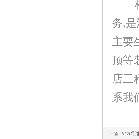
柏声
务,
主要
顶等
店工
系我们:
上一篇
铝方通