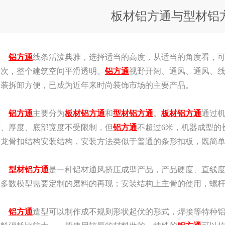
板材铝方通与型材铝
铝方通
线条活泼典雅，选择适当的高度，从适当的角度看，
千次，整个建筑空间平滑透明。
铝方通
视野开阔、通风、通风、
安装拆卸方便，已成为近年来时尚装饰市场的主要产品。
铝方通
主要分为
板材铝方通
和
型材铝方通
。
板材铝方通
通过
度、厚度、底部宽度不受限制，但
铝方通
不超过6米，机器成型的
殊龙骨扣结构安装结构，安装方法类似于普通的条形扣板，既简
型材铝方通
是一种铝材通风挤压成型产品，产品硬度、直线
大多数模型需要定制的磨料的再现；安装结构上主骨的使用，螺
铝方通
造型可以制作成不规则形状起伏的形式，焊接等特种