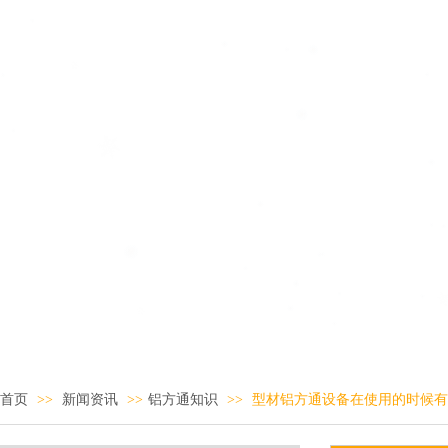
首页
>>
新闻资讯
>>
铝方通知识
>>
型材铝方通设备在使用的时候有