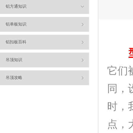
铝方通知识
铝单板知识
铝扣板百科
吊顶知识
它们
吊顶攻略
同，
时，
点，