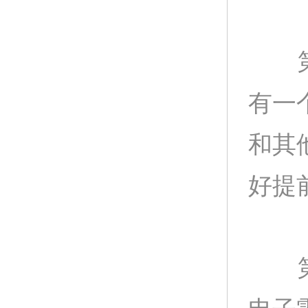
第一
有一
和其
好提
第二