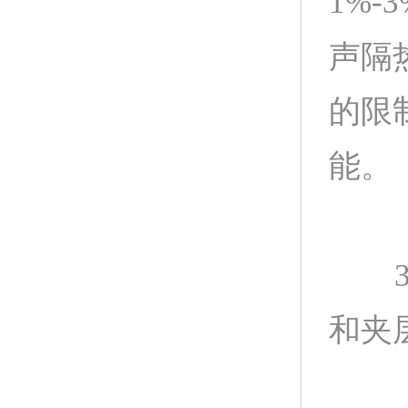
1%
声隔
的限
能。
3、
和夹