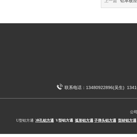
上一篇
铝单板
联系电话：13480922896(吴生) 1341
公
U型铝方通
冲孔铝方通
V型铝方通
弧形铝方通
子弹头铝方通
型材铝方通