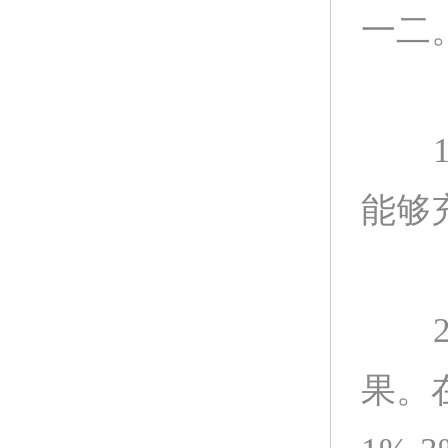
一二
1、
能够
2、
果。