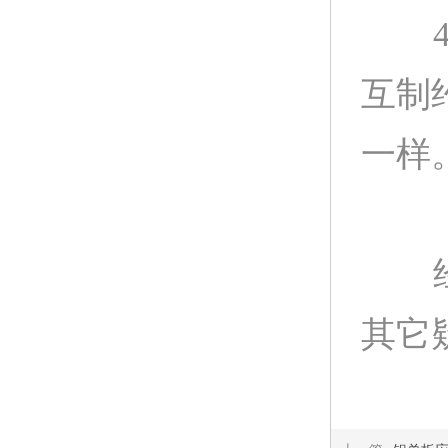
4
互制
一样
经过
其它