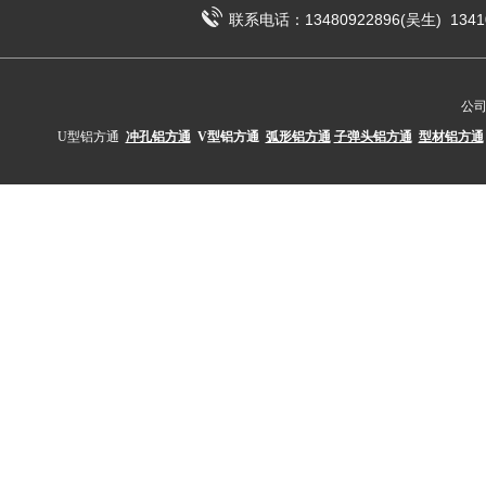
联系电话：13480922896(吴生) 1341
公
U型铝方通
冲孔铝方通
V型铝方通
弧形铝方通
子弹头铝方通
型材铝方通