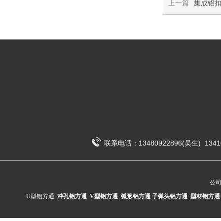
上一篇
集成铝
联系电话：13480922896(吴生) 1341
公
U型铝方通
冲孔铝方通
V型铝方通
弧形铝方通
子弹头铝方通
型材铝方通