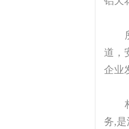
铝天
所以
道，
企业
柏声
务,