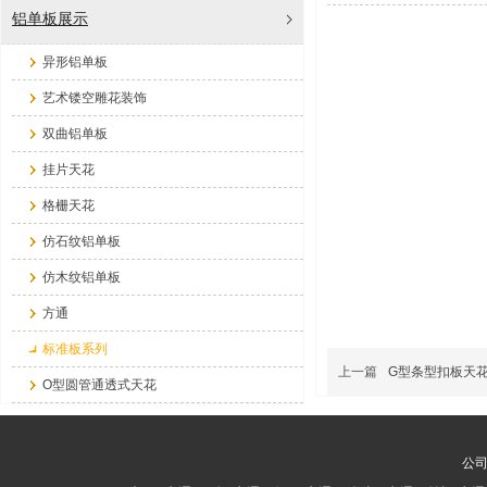
铝单板展示
异形铝单板
艺术镂空雕花装饰
双曲铝单板
挂片天花
格栅天花
仿石纹铝单板
仿木纹铝单板
方通
标准板系列
上一篇
G型条型扣板天
O型圆管通透式天花
公