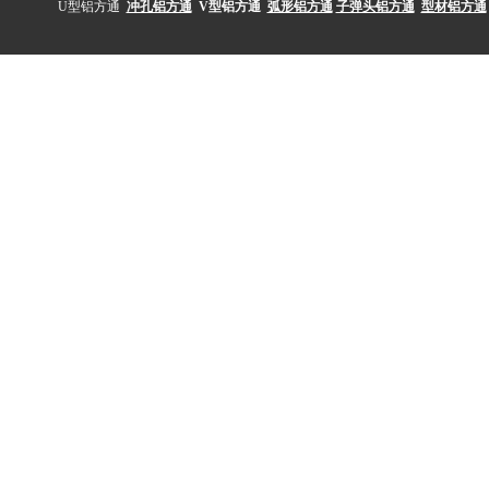
U型铝方通
冲孔铝方通
V型铝方通
弧形铝方通
子弹头铝方通
型材铝方通