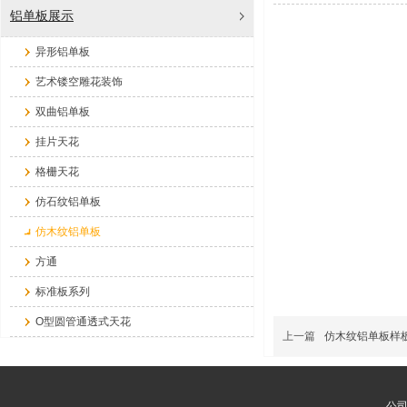
铝单板展示
异形铝单板
艺术镂空雕花装饰
双曲铝单板
挂片天花
格栅天花
仿石纹铝单板
仿木纹铝单板
方通
标准板系列
O型圆管通透式天花
上一篇
仿木纹铝单板样
公