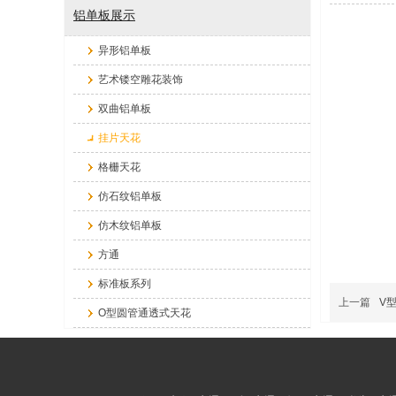
铝单板展示
异形铝单板
艺术镂空雕花装饰
双曲铝单板
挂片天花
格栅天花
仿石纹铝单板
仿木纹铝单板
方通
标准板系列
上一篇
V
O型圆管通透式天花